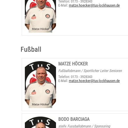
Telefon: 0173 - 3928343
E-Mail:
matze.hoecker@tus-lockhausen.de
Fußball
MATZE HÖCKER
Fußballobmann / Sportlicher Leiter Senioren
Telefon: 0173 - 3928343
E-Mail:
matze.hoecker@tus-lockhausen.de
BODO BARCIAGA
stellv. Fussballobmann / Sponsoring