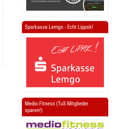
Sparkasse Lemgo - Echt Lippsk!
Medio Fitness (TuS Mitglieder
sparen!)