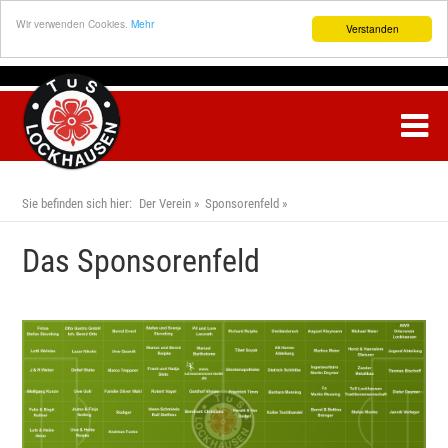
Wir verwenden Cookies.
Mehr
Verstanden
Sie befinden sich hier:
Der Verein
Sponsorenfeld
Das Sponsorenfeld