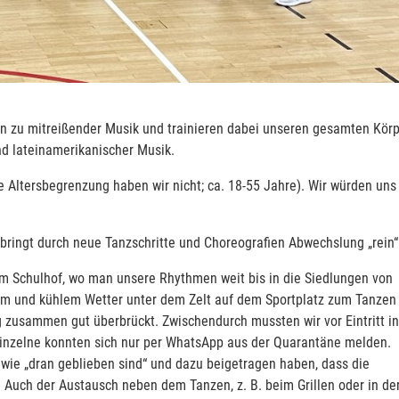
 zu mitreißender Musik und trainieren dabei unseren gesamten Kör
nd lateinamerikanischer Musik.
gte Altersbegrenzung haben wir nicht; ca. 18-55 Jahre). Wir würden uns
bringt durch neue Tanzschritte und Choreografien Abwechslung „rein“
m Schulhof, wo man unsere Rhythmen weit bis in die Siedlungen von
tem und kühlem Wetter unter dem Zelt auf dem Sportplatz zum Tanzen
g zusammen gut überbrückt. Zwischendurch mussten wir vor Eintritt in
Einzelne konnten sich nur per WhatsApp aus der Quarantäne melden.
dwie „dran geblieben sind“ und dazu beigetragen haben, dass die
 Auch der Austausch neben dem Tanzen, z. B. beim Grillen oder in de