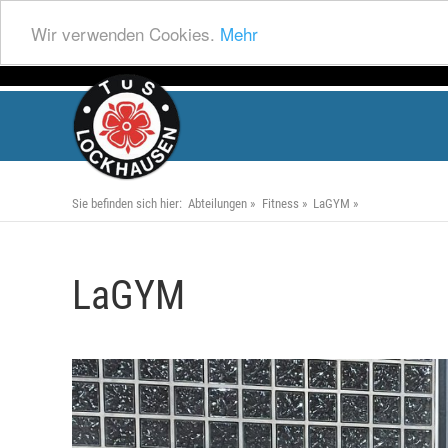
Wir verwenden Cookies.
Mehr
Sie befinden sich hier:
Abteilungen
Fitness
LaGYM
LaGYM