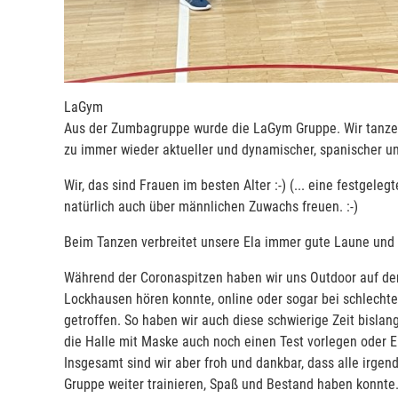
LaGym
Aus der Zumbagruppe wurde die LaGym Gruppe. Wir tanzen
zu immer wieder aktueller und dynamischer, spanischer u
Wir, das sind Frauen im besten Alter :-) (... eine festgele
natürlich auch über männlichen Zuwachs freuen. :-)
Beim Tanzen verbreitet unsere Ela immer gute Laune und 
Während der Coronaspitzen haben wir uns Outdoor auf de
Lockhausen hören konnte, online oder sogar bei schlech
getroffen. So haben wir auch diese schwierige Zeit bislan
die Halle mit Maske auch noch einen Test vorlegen oder 
Insgesamt sind wir aber froh und dankbar, dass alle irgen
Gruppe weiter trainieren, Spaß und Bestand haben konnte.